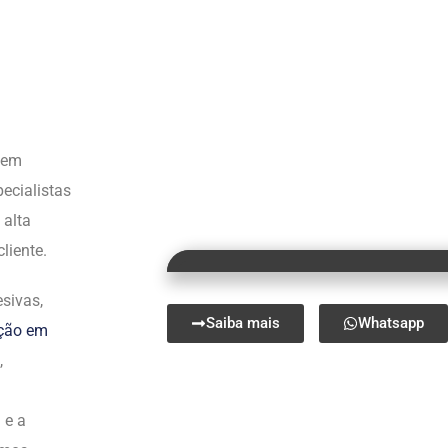
s em
ecialistas
 alta
liente.
sivas,
Saiba mais
Whatsapp
ação em
,
 e a