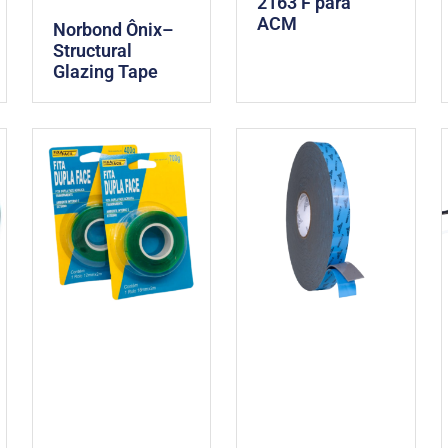
2163 F para
ACM
Norbond Ônix–
Structural
Glazing Tape