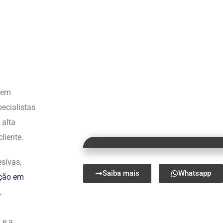
s em
ecialistas
 alta
liente.
sivas,
Saiba mais
Whatsapp
ação em
,
 e a