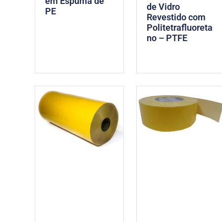
em Espuma de
de Vidro
PE
Revestido com
Politetrafluoreta
no – PTFE