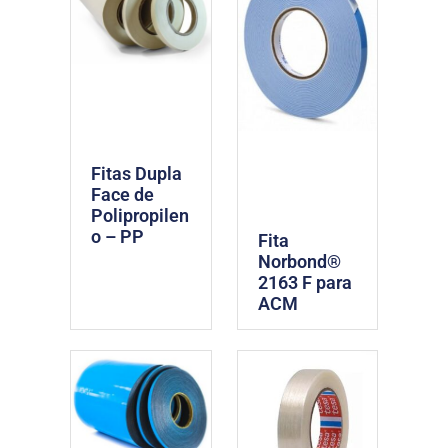
Fitas Dupla
Face de
Polipropilen
o – PP
Fita
Norbond®
2163 F para
ACM