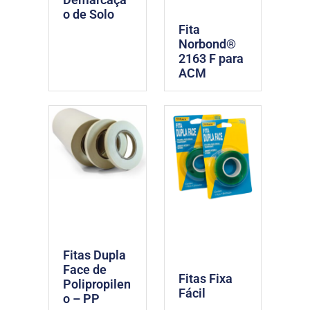
o de Solo
Fita
Norbond®
2163 F para
ACM
Fitas Dupla
Face de
Fitas Fixa
Polipropilen
Fácil
o – PP