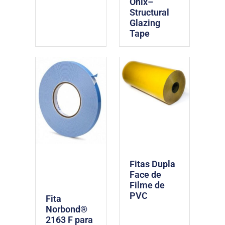
Ônix–
Structural
Glazing
Tape
Fitas Dupla
Face de
Filme de
PVC
Fita
Norbond®
2163 F para