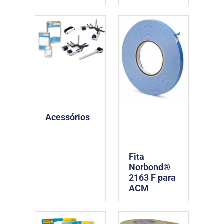
Acessórios
Fita
Norbond®
2163 F para
ACM