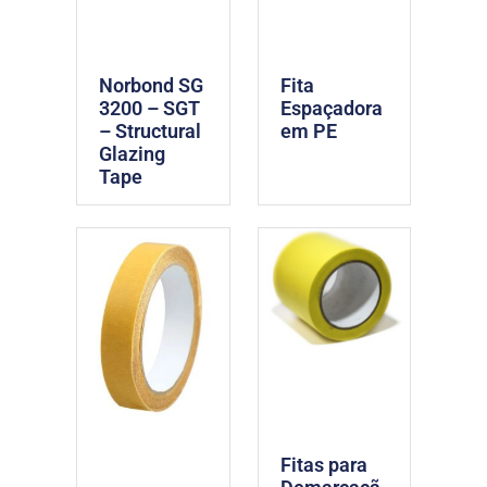
Norbond SG
Fita
3200 – SGT
Espaçadora
– Structural
em PE
Glazing
Tape
Fitas para