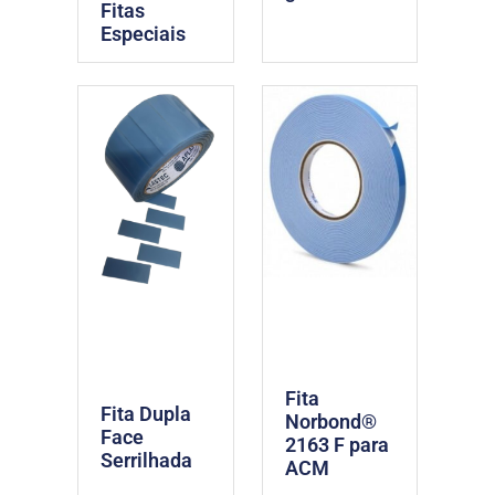
Fitas
Especiais
Fita
Fita Dupla
Norbond®
Face
2163 F para
Serrilhada
ACM