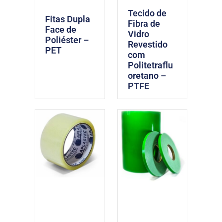
Tecido de
Fitas Dupla
Fibra de
Face de
Vidro
Poliéster –
Revestido
PET
com
Politetraflu
oretano –
PTFE