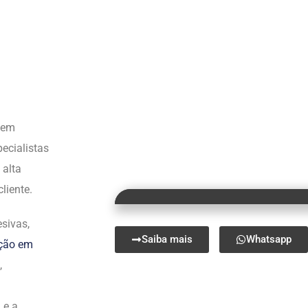
s em
ecialistas
 alta
liente.
sivas,
Saiba mais
Whatsapp
ação em
,
 e a