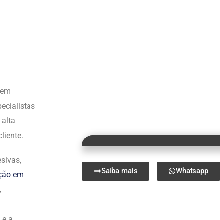
s em
ecialistas
 alta
liente.
sivas,
Saiba mais
Whatsapp
ação em
,
 e a