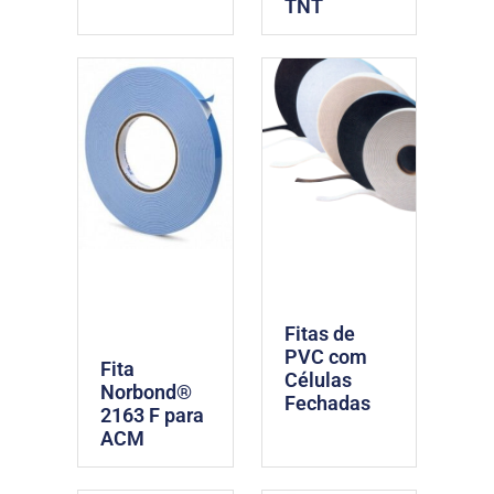
TNT
Fitas de
PVC com
Fita
Células
Norbond®
Fechadas
2163 F para
ACM