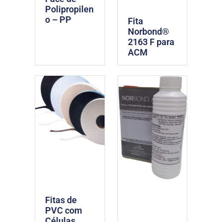
Polipropilen
o – PP
Fita
Norbond®
2163 F para
ACM
Fitas de
PVC com
Células