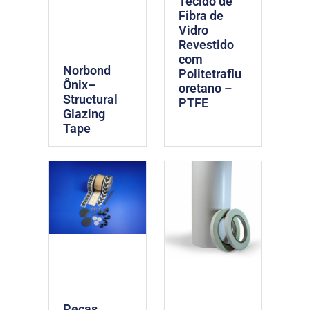
Tecido de
Fibra de
Vidro
Revestido
com
Norbond
Politetraflu
Ônix–
oretano –
Structural
PTFE
Glazing
Tape
Peças