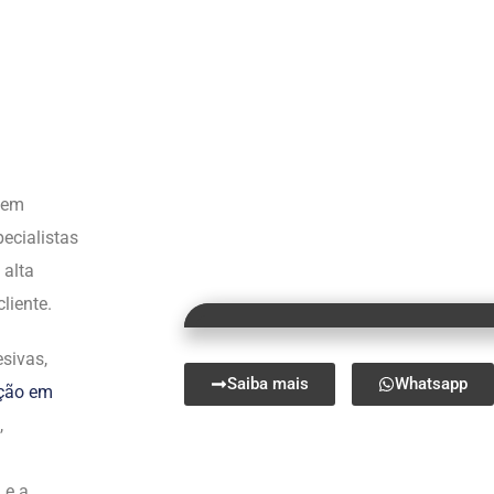
s em
ecialistas
 alta
liente.
sivas,
Saiba mais
Whatsapp
ação em
,
 e a