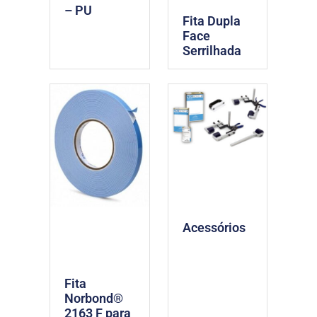
– PU
Fita Dupla
Face
Serrilhada
Acessórios
Fita
Norbond®
2163 F para