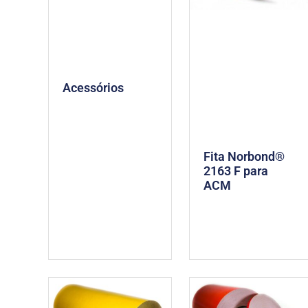
Acessórios
Fita Norbond®
2163 F para
ACM