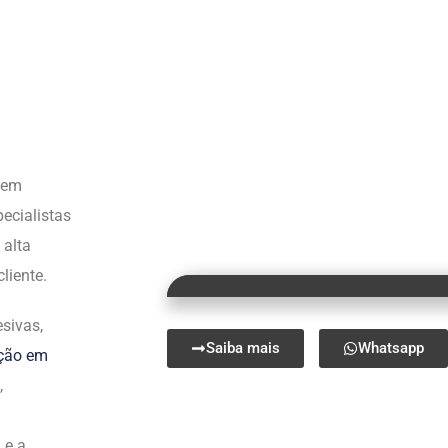
s em
ecialistas
 alta
liente.
sivas,
Saiba mais
Whatsapp
ação em
,
 e a