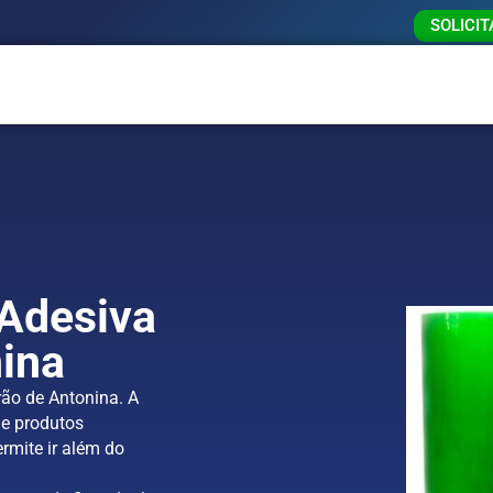
SOLICI
 Adesiva
ina
rão de Antonina. A
e produtos
rmite ir além do