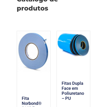
produtos
Fitas Dupla
Face em
Poliuretano
– PU
Fita
Norbond®