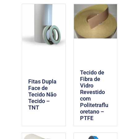
Tecido de
Fibra de
Fitas Dupla
Vidro
Face de
Revestido
Tecido Não
com
Tecido –
Politetraflu
TNT
oretano –
PTFE