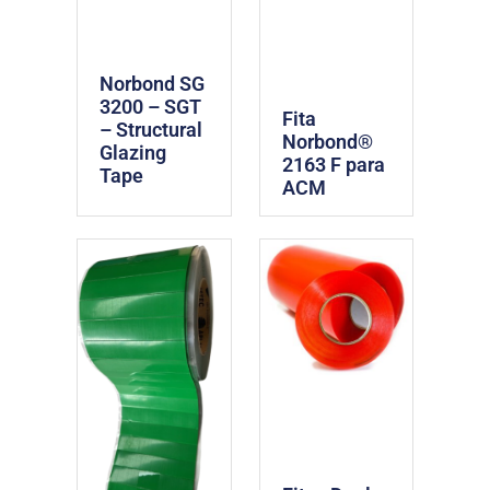
Norbond SG
3200 – SGT
Fita
– Structural
Norbond®
Glazing
2163 F para
Tape
ACM