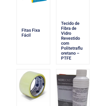
Tecido de
Fibra de
Fitas Fixa
Vidro
Fácil
Revestido
com
Politetraflu
oretano –
PTFE