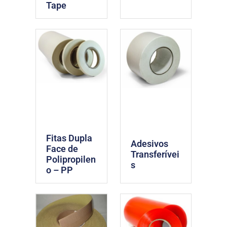
Tape
Fitas Dupla
Adesivos
Face de
Transferívei
Polipropilen
s
o – PP