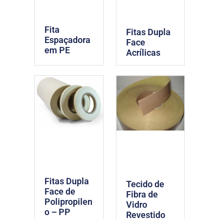
Fita
Fitas Dupla
Espaçadora
Face
em PE
Acrílicas
Fitas Dupla
Tecido de
Face de
Fibra de
Polipropilen
Vidro
o – PP
Revestido