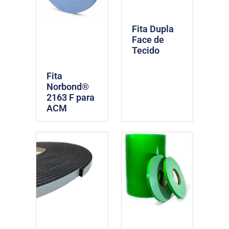
Fita Dupla
Face de
Tecido
Fita
Norbond®
2163 F para
ACM